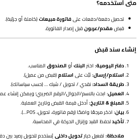
متى أستخدمه؟
تحصيل دفعة/دفعات على
فاتورة مبيعات
(كاملة أو جزئية).
قبض
مقدم/عربون
قبل إصدار الفاتورة.
إنشاء سند قبض
دفتر اليومية:
اختر
البنك
أو
الصندوق
المناسب.
استلام/إرسال:
ثبّت على
استلام
(قبض من عميل).
طريقة السداد:
نقدي / تحويل / شيك … (حسب سياساتك).
العميل:
ابحث بالاسم/الجوال/الرقم الضريبي؛ ويمكن إنشاء عميل
المبلغ & التاريخ:
أدخل قيمة القبض وتاريخ العملية.
بيان:
اذكر مرجعًا واضحًا (رقم فاتورة، تحويل، POS…).
تأكيد
لحفظ القيد وإنزال الحركة في المحاسبة.
ملاحظة:
تفعيل خيار
تحويل داخلي
يُستخدم لتحويل رصيد بين دفا