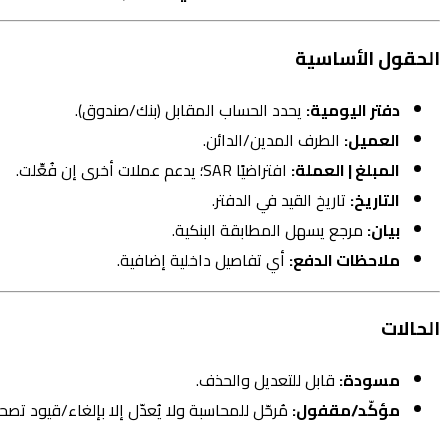
الحقول الأساسية
دفتر اليومية:
يحدد الحساب المقابل (بنك/صندوق).
العميل:
الطرف المدين/الدائن.
المبلغ | العملة:
افتراضيًا SAR؛ يدعم عملات أخرى إن فُعِّلت.
التاريخ:
تاريخ القيد في الدفتر.
بيان:
مرجع يسهل المطابقة البنكية.
ملاحظات الدفع:
أي تفاصيل داخلية إضافية.
الحالات
مسودة:
قابل للتعديل والحذف.
مؤكّد/مقفول:
مُرحّل للمحاسبة ولا يُعدّل إلا بإلغاء/قيود تصحي