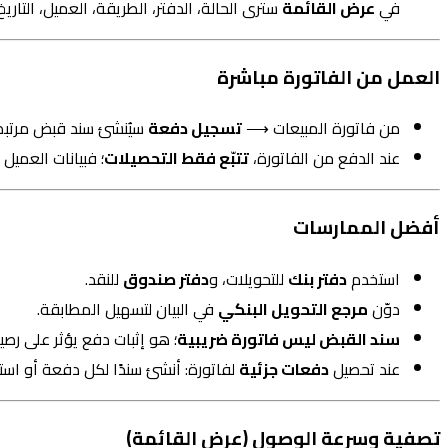
في
عرض القائمة
سترى الحالة، الدفتر، الطريقة، العميل، التاري
العمل من الفاتورة مباشرة
من فاتورة المبيعات ⟶
تسجيل دفعة
سيُنشئ سند قبض مرتبط با
عند الدفع من الفاتورة،
تتبّع فقط التحصيلات
؛ فبيانات العميل 
أفضل الممارسات
استخدم
دفتر بنك
للتحويلات، و
دفتر صندوق
للنقد.
دوّن
مرجع التحويل البنكي
في البيان لتسهيل المطابقة.
سند القبض ليس فاتورة ضريبية
؛ هو إثبات دفع يؤثر على رصي
عند تحصيل
دفعات جزئية
لفاتورة: أنشئ سندًا لكل دفعة أو اس
تصفية وسرعة الوصول (عرض القائمة)